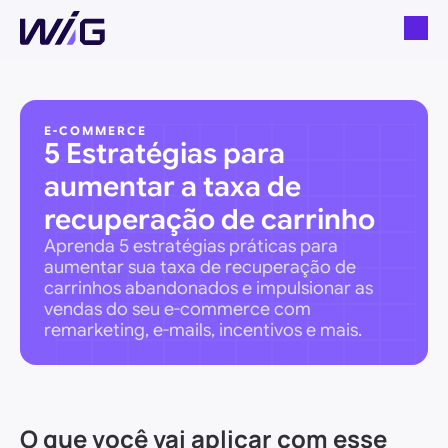
E-COMMERCE
5 Estratégias para 
aumentar a taxa de 
recuperação de carrinho
Aprenda 5 estratégias práticas para 
aumentar sua taxa de recuperação de 
carrinhos abandonados e impulsionar as 
vendas do seu e-commerce com 
remarketing, e-mails, incentivos e mais.
O que você vai aplicar com esse 