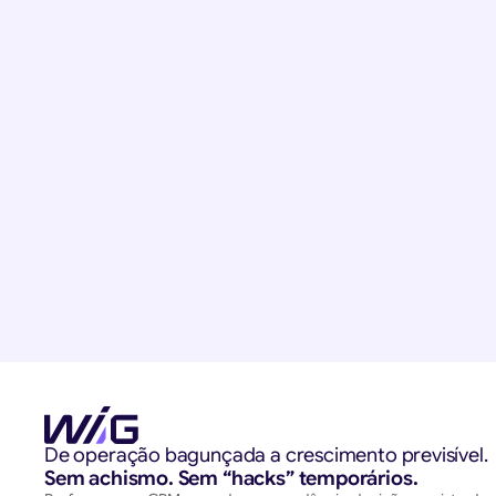
E-commerce
Os Detalhes Além do Tráfego Pago que Faz
Tráfego Funcionar no E-commerce
Tráfego pago não faz milagre. Resultados vêm de bastidores fortes: logística e fi
robusto, criativos bons e site confiável.
Ler artigo
De operação bagunçada a crescimento previsível.
Sem achismo. Sem “hacks” temporários.