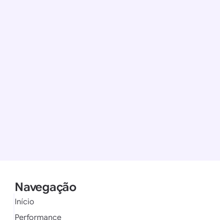
Mar 27, 2026
E-commerce
em o
A Importânc
commerce
nanceiro prontos, mix
Lucro real vem da re
personalizar ofertas 
Ler artigo
Navegação
Início
Performance